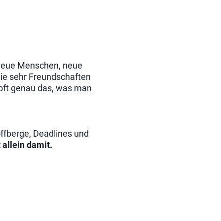
 neue Menschen, neue
wie sehr Freundschaften
oft genau das, was man
offberge, Deadlines und
t allein damit.